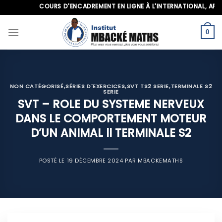
Skip
COURS D'ENCADREMENT EN LIGNE À L'INTERNATIONAL, APPELEZ
to
content
0
NON CATÉGORISÉ
,
SÉRIES D'EXERCICES
,
SVT TS2 SERIE
,
TERMINALE S2
SERIE
SVT – ROLE DU SYSTEME NERVEUX
DANS LE COMPORTEMENT MOTEUR
D’UN ANIMAL ll TERMINALE S2
POSTÉ LE
19 DÉCEMBRE 2024
PAR
MBACKEMATHS