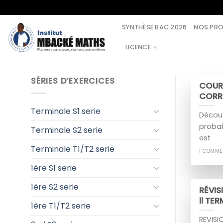
Skip
to
SYNTHÈSE BAC 2026
NOS PR
content
LICENCE
SÉRIES D’EXERCICES
COURS
CORRI
Terminale S1 serie
Découv
probab
Terminale S2 serie
est
Terminale T1/T2 serie
1 COMME
1ère S1 serie
1ère S2 serie
RÉVIS
ll TE
1ère T1/T2 serie
REVISI