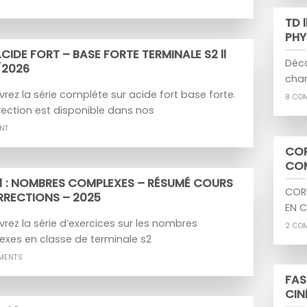
TD 
PHY
 ACIDE FORT – BASE FORTE TERMINALE S2 ll
Déco
/2026
cha
rez la série compléte sur acide fort base forte.
8 CO
rection est disponible dans nos
NT
COR
CO
 1 : NOMBRES COMPLEXES – RÉSUMÉ COURS
CORR
RRECTIONS – 2025
EN C
rez la série d’exercices sur les nombres
2 CO
xes en classe de terminale s2
MENTS
FAS
CIN