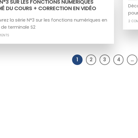
 N°3 SUR LES FONCTIONS NUMERIQUES
Déco
MÉ DU COURS + CORRECTION EN VIDÉO
pour
rez la série N°3 sur les fonctions numériques en
2 CO
 de terminale S2
MENTS
1
2
3
4
…