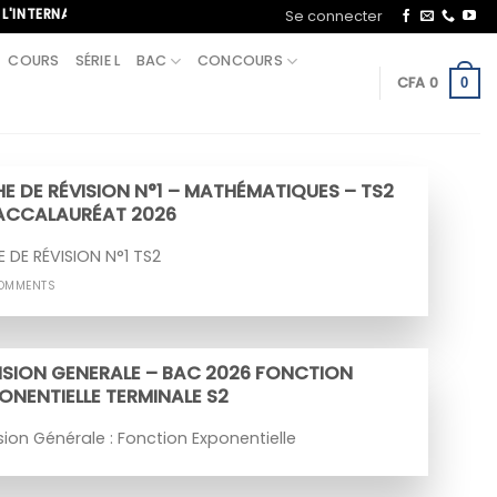
TERNATIONAL, APPELEZ-NOUS AU+221 70 713 09 21
Se connecter
COURS
SÉRIE L
BAC
CONCOURS
CFA
0
0
HE DE RÉVISION N°1 – MATHÉMATIQUES – TS2
ACCALAURÉAT 2026
E DE RÉVISION N°1 TS2
COMMENTS
ISION GENERALE – BAC 2026 FONCTION
ONENTIELLE TERMINALE S2
sion Générale : Fonction Exponentielle