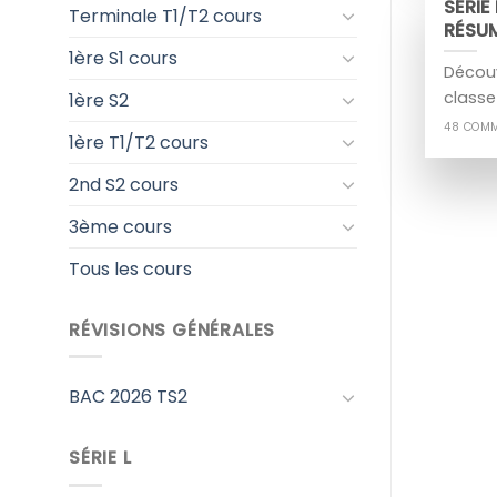
SÉRIE
Terminale T1/T2 cours
RÉSU
1ère S1 cours
Découv
classe
1ère S2
48 COM
1ère T1/T2 cours
2nd S2 cours
3ème cours
Tous les cours
RÉVISIONS GÉNÉRALES
BAC 2026 TS2
SÉRIE L