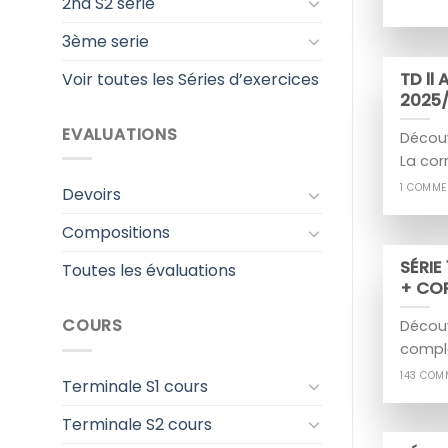
2nd S2 serie
3ème serie
Voir toutes les Séries d’exercices
TD ll
2025
EVALUATIONS
Découv
La cor
1 COMME
Devoirs
Compositions
SÉRIE
Toutes les évaluations
+ CO
COURS
Découv
comple
143 COM
Terminale S1 cours
Terminale S2 cours