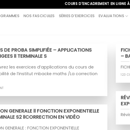
COURS D'ENCADREMENT EN LIGNE À L'IN
OGRAMMES
NOS FASCICULES
SÉRIES D’EXERCICES
EVALUATIONS
 DE PROBA SIMPLIFIÉE – APPLICATIONS
FIC
GEES ll TERMINALE S
– B
rez les exercices d’applications du cours de
FICH
ilité de l’institut mbacke maths /La correction
123 
NT
RÉV
EXP
ION GENERALE ll FONCTION EXPONENTIELLE
Révi
RMINALE S2 llCORRECTION EN VIDÉO
ON GENERALE : FONCTION EXPONENTIELLE