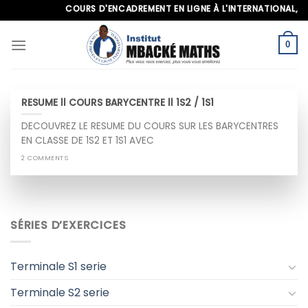
Skip
COURS D'ENCADREMENT EN LIGNE À L'INTERNATIONAL, APP
to
content
0
RESUME ll COURS BARYCENTRE ll 1S2 / 1S1
DECOUVREZ LE RESUME DU COURS SUR LES BARYCENTRES
EN CLASSE DE 1S2 ET 1S1 AVEC
2 COMMENTS
SÉRIES D’EXERCICES
Terminale S1 serie
Terminale S2 serie