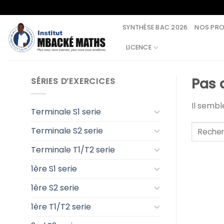
Skip
to
SYNTHÈSE BAC 2026
NOS PR
content
LICENCE
Pas 
SÉRIES D’EXERCICES
Il semb
Terminale S1 serie
Terminale S2 serie
Terminale T1/T2 serie
1ère S1 serie
1ère S2 serie
1ère T1/T2 serie