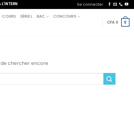
ERNATIONAL, APPELEZ-NOUS AU+221 70 713 09 21
Se connecter
COURS
SÉRIE L
BAC
CONCOURS
CFA
0
0
i de chercher encore