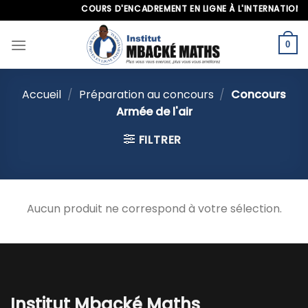
Skip
COURS D'ENCADREMENT EN LIGNE À L'INTERNATIONAL,
to
content
0
Accueil
/
Préparation au concours
/
Concours
Armée de l'air
FILTRER
Aucun produit ne correspond à votre sélection.
Institut Mbacké Maths