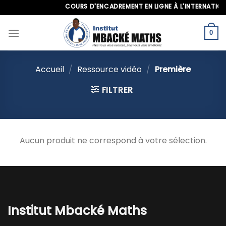
Skip
COURS D'ENCADREMENT EN LIGNE À L'INTERNATIONA
to
content
0
Accueil
/
Ressource vidéo
/
Première
FILTRER
Aucun produit ne correspond à votre sélection.
Institut Mbacké Maths