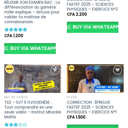
RÉUSSIR SON EXAMEN BAC : La
FASTEF 2025 – SCIENCES
différenciation du gamète
PHYSIQUES – EXERCICE N°3
mâle explique – Astuce pour
CFA
2.200
valider ta maitrise de
connaissances
BUY VIA WHATSAPP
CFA
1.200
Note
5.00
sur 5
BUY VIA WHATSAPP
Ajouter
Ajouter
à la liste
à la liste
d’envies
d’envies
BAC EN VIDÉOS
FASTEF
TS2 – SVT ll OVOGENÈSE :
CORRECTION : ÉPREUVE
Tout comprendre en une
FASTEF 2025 – SCIENCES
seule vidéo – Institut Mbacke
PHYSIQUES – EXERCICE N°1
Maths
CFA
1.500