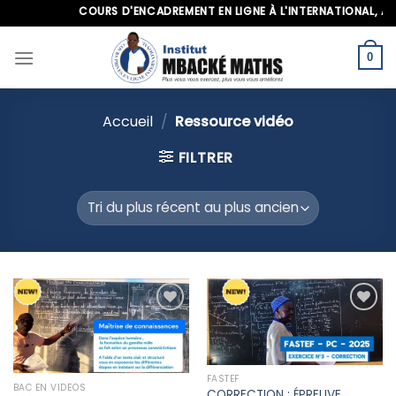
Skip
COURS D'ENCADREMENT EN LIGNE À L'INTERNATIONAL, APPELE
to
content
0
Accueil
/
Ressource vidéo
FILTRER
Ajouter
Ajouter
à la liste
à la liste
d’envies
d’envies
FASTEF
BAC EN VIDÉOS
CORRECTION : ÉPREUVE