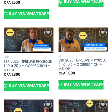
BUY VIA WHATSAPP
CFA
1.500
Note
2.90
sur 5
BUY VIA WHATSAPP
Ajouter
Ajouter
à la liste
à la liste
d’envies
d’envies
ESP
ESP
ESP 2025 : ÉPREUVE PHYSIQUE
ESP 2025 : ÉPREUVE PHYSIQUE
( 1 à 10 ) – CORRECTION –
( 10 à 20 ) – CORRECTION –
M.DIOP
M.DIOP
CFA
1.000
CFA
1.300
BUY VIA WHATSAPP
BUY VIA WHATSAPP