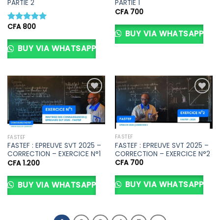
PARTIE 2
PARTIE 1
CFA
700
CFA
800
Note
5.00
BUY VIA WHATSAPP
sur 5
BUY VIA WHATSAPP
Ajouter
Ajouter
à la liste
à la liste
d’envies
d’envies
FASTEF
FASTEF
FASTEF : EPREUVE SVT 2025 –
FASTEF : EPREUVE SVT 2025 –
CORRECTION – EXERCICE N°2
CORRECTION – EXERCICE N°1
CFA
700
CFA
1.200
BUY VIA WHATSAPP
BUY VIA WHATSAPP