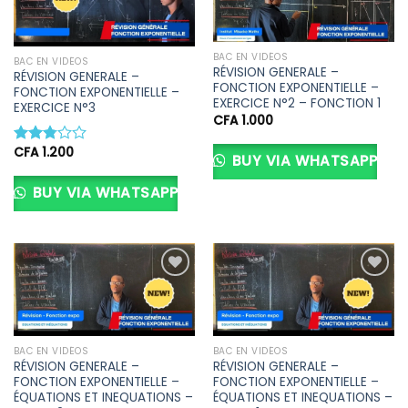
Ajouter
Ajouter
à la liste
à la liste
BAC EN VIDÉOS
d’envies
d’envies
BAC EN VIDÉOS
RÉVISION GENERALE –
RÉVISION GENERALE –
FONCTION EXPONENTIELLE –
FONCTION EXPONENTIELLE –
EXERCICE N°2 – FONCTION 1
EXERCICE N°3
CFA
1.000
CFA
1.200
Note
BUY VIA WHATSAPP
2.80
sur 5
BUY VIA WHATSAPP
Ajouter
Ajouter
à la liste
à la liste
d’envies
d’envies
BAC EN VIDÉOS
BAC EN VIDÉOS
RÉVISION GENERALE –
RÉVISION GENERALE –
FONCTION EXPONENTIELLE –
FONCTION EXPONENTIELLE –
ÉQUATIONS ET INEQUATIONS –
ÉQUATIONS ET INEQUATIONS –