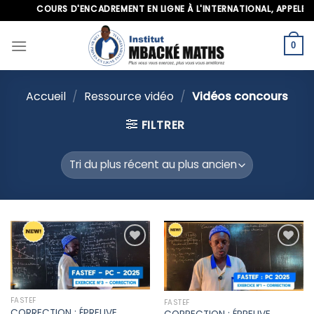
Skip
COURS D'ENCADREMENT EN LIGNE À L'INTERNATIONAL, APPELEZ-NOU
to
content
0
Accueil
/
Ressource vidéo
/
Vidéos concours
FILTRER
Ajouter
Ajouter
à la liste
à la liste
d’envies
d’envies
FASTEF
FASTEF
CORRECTION : ÉPREUVE