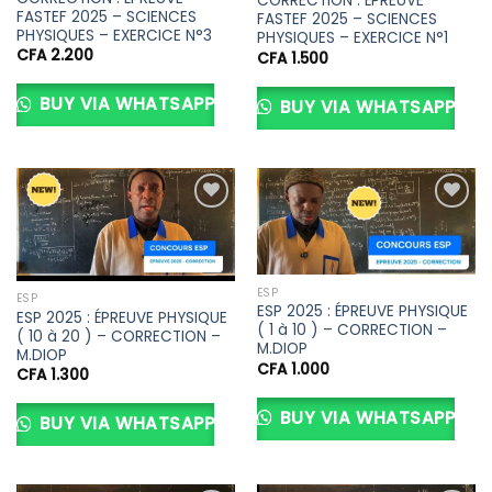
CORRECTION : ÉPREUVE
FASTEF 2025 – SCIENCES
FASTEF 2025 – SCIENCES
PHYSIQUES – EXERCICE N°3
PHYSIQUES – EXERCICE N°1
CFA
2.200
CFA
1.500
BUY VIA WHATSAPP
BUY VIA WHATSAPP
Ajouter
Ajouter
à la liste
à la liste
d’envies
d’envies
ESP
ESP
ESP 2025 : ÉPREUVE PHYSIQUE
ESP 2025 : ÉPREUVE PHYSIQUE
( 1 à 10 ) – CORRECTION –
( 10 à 20 ) – CORRECTION –
M.DIOP
M.DIOP
CFA
1.000
CFA
1.300
BUY VIA WHATSAPP
BUY VIA WHATSAPP