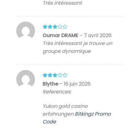
Très intéressant
sur
5
Note
3
Oumar DRAME
–
7 avril 2026
sur 5
Très intéressant je trouve un
groupe dynamique
Note
3
Blythe
–
16 juin 2026
sur 5
References:
Yukon gold casino
erfahrungen
Bitkingz Promo
Code