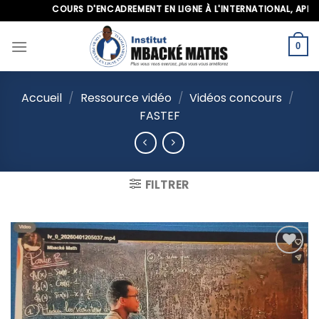
Skip
COURS D'ENCADREMENT EN LIGNE À L'INTERNATIONAL, APPELEZ-
to
content
0
Accueil
/
Ressource vidéo
/
Vidéos concours
/
FASTEF
FILTRER
Ajouter
à la
liste