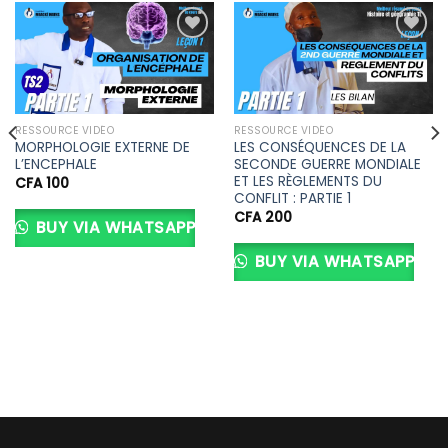
Ajouter
Ajouter
à la liste
à la liste
d’envies
d’envies
RESSOURCE VIDÉO
RESSOURCE VIDÉO
MORPHOLOGIE EXTERNE DE
LES CONSÉQUENCES DE LA
L’ENCEPHALE
SECONDE GUERRE MONDIALE
ET LES RÈGLEMENTS DU
CFA
100
CONFLIT : PARTIE 1
CFA
200
BUY VIA WHATSAPP
BUY VIA WHATSAPP