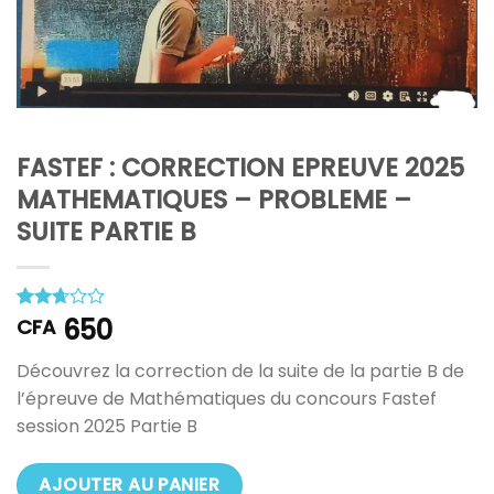
d’envies
FASTEF : CORRECTION EPREUVE 2025
MATHEMATIQUES – PROBLEME –
SUITE PARTIE B
650
Noté
3
CFA
2.67
sur 5
Découvrez la correction de la suite de la partie B de
basé
sur
l’épreuve de Mathématiques du concours Fastef
notations
session 2025 Partie B
client
AJOUTER AU PANIER