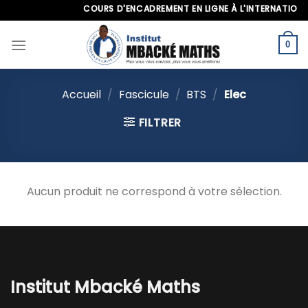
Skip
COURS D'ENCADREMENT EN LIGNE À L'INTERNATIONAL,
to
content
0
Accueil
/
Fascicule
/
BTS
/
Elec
FILTRER
Aucun produit ne correspond à votre sélection.
Institut Mbacké Maths