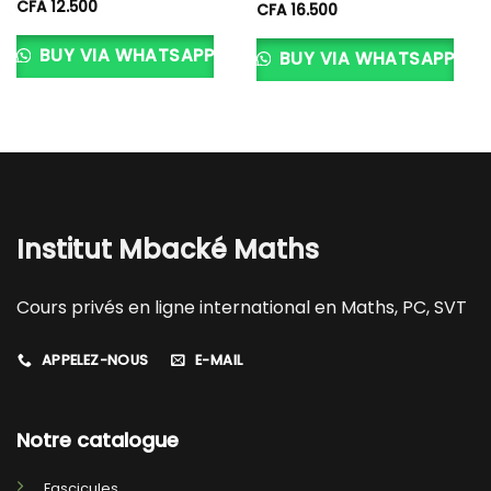
CFA
12.500
CFA
16.500
Note
3.17
sur 5
BUY VIA WHATSAPP
BUY VIA WHATSAPP
Institut Mbacké Maths
Cours privés en ligne international en Maths, PC, SVT
APPELEZ-NOUS
E-MAIL
Notre catalogue
Fascicules