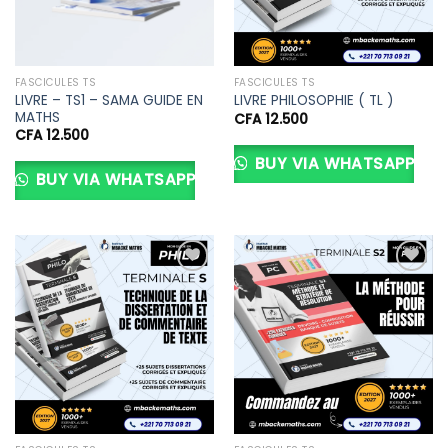
FASCICULES TS
FASCICULES TS
LIVRE – TS1 – SAMA GUIDE EN
LIVRE PHILOSOPHIE ( TL )
MATHS
CFA
12.500
CFA
12.500
BUY VIA WHATSAPP
BUY VIA WHATSAPP
Ajouter
Ajouter
à la liste
à la liste
d’envies
d’envies