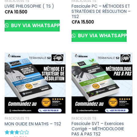
FASCICULES TS
FASCICULES TS
Fascicule PC – MÉTHODES ET
LIVRE PHILOSOPHIE ( TS )
STRATÉGIES DE RÉSOLUTION –
CFA
10.500
TS2
CFA
15.500
BUY VIA WHATSAPP
BUY VIA WHATSAPP
Ajouter
Ajouter
à la liste
à la liste
d’envies
d’envies
FASCICULES TS
FASCICULES TS
Fascicule SVT – Exercices
MON GUIDE EN MATHS – TS2
Corrigé – MÉTHODOLOGIE
PAS A PAS TS2