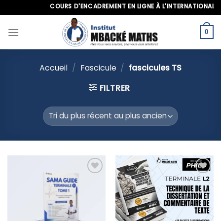
Skip
COURS D'ENCADREMENT EN LIGNE À L'INTERNATIONAL, APP
to
content
0
Accueil
/
Fascicule
/
fascicules TS
FILTRER
Ajouter
Ajouter
à la liste
à la liste
d’envies
d’envies