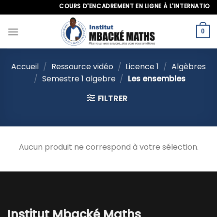
Skip
COURS D'ENCADREMENT EN LIGNE À L'INTERNATIONAL
to
content
0
Accueil
/
Ressource vidéo
/
Licence 1
/
Algèbres
/
Semestre 1 algebre
/
Les ensembles
FILTRER
Aucun produit ne correspond à votre sélection.
Institut Mbacké Maths