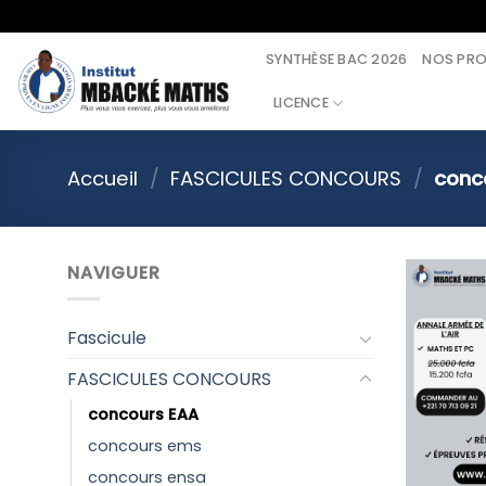
Skip
to
SYNTHÈSE BAC 2026
NOS PR
content
LICENCE
Accueil
/
FASCICULES CONCOURS
/
conc
NAVIGUER
Fascicule
FASCICULES CONCOURS
concours EAA
concours ems
concours ensa