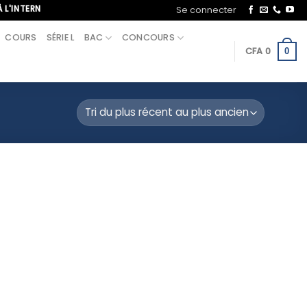
INTERNATIONAL, APPELEZ-NOUS AU+221 70 713 09 21
Se connecter
COURS
SÉRIE L
BAC
CONCOURS
CFA
0
0