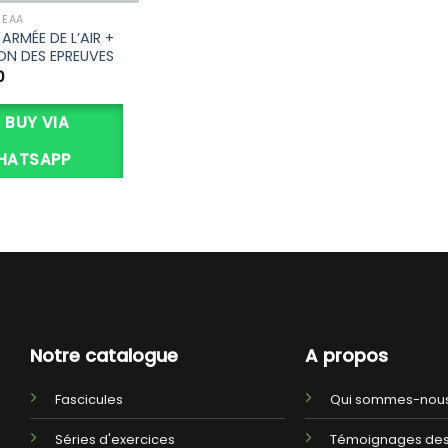
EAA
ARMÉE DE L’AIR +
N DES EPREUVES
0
BUY VIA
HATSAPP
Notre catalogue
A propos
Fascicules
Qui sommes-nous
Séries d'exercices
Témoignages des