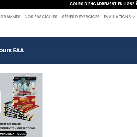
COURS D'ENCADREMENT EN LIGNE À L'
OGRAMMES
NOS FASCICULES
SÉRIES D’EXERCICES
EVALUATIONS
ours EAA
Ajouter
à la liste
d’envies