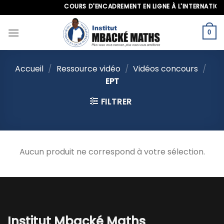
Skip
COURS D'ENCADREMENT EN LIGNE À L'INTERNATIONAL
to
content
0
Accueil
/
Ressource vidéo
/
Vidéos concours
/
EPT
FILTRER
Aucun produit ne correspond à votre sélection.
Institut Mbacké Maths