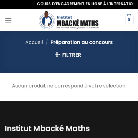
Skip
COURS D'ENCADREMENT EN LIGNE À L'INTERNATIONAL,
to
content
0
Accueil
/
Préparation au concours
FILTRER
Aucun produit ne correspond à votre sélection.
Institut Mbacké Maths