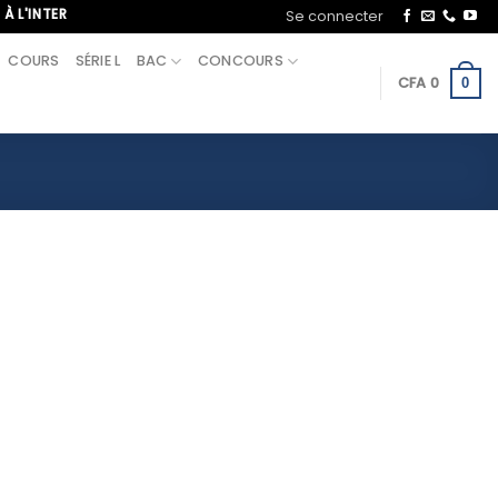
'INTERNATIONAL, APPELEZ-NOUS AU+221 70 713 09 21
Se connecter
COURS
SÉRIE L
BAC
CONCOURS
CFA
0
0