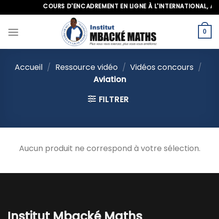
Skip
COURS D'ENCADREMENT EN LIGNE À L'INTERNATIONAL, APP
to
content
0
Accueil
/
Ressource vidéo
/
Vidéos concours
/
Aviation
FILTRER
Aucun produit ne correspond à votre sélection.
Institut Mbacké Maths