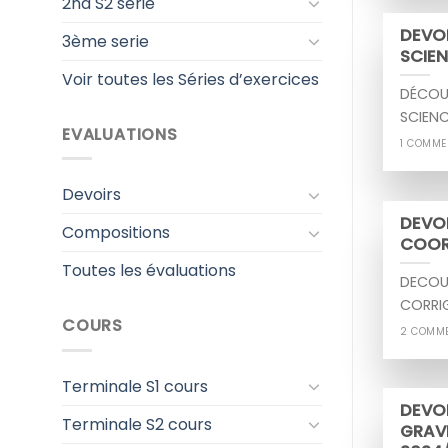
2nd S2 serie
DEVOI
3ème serie
SCIEN
Voir toutes les Séries d’exercices
DÉCOU
SCIENC
EVALUATIONS
1 COMME
Devoirs
DEVOI
Compositions
COOR
Toutes les évaluations
DECOUV
CORRI
COURS
2 COMM
Terminale S1 cours
DEVOI
Terminale S2 cours
GRAVI