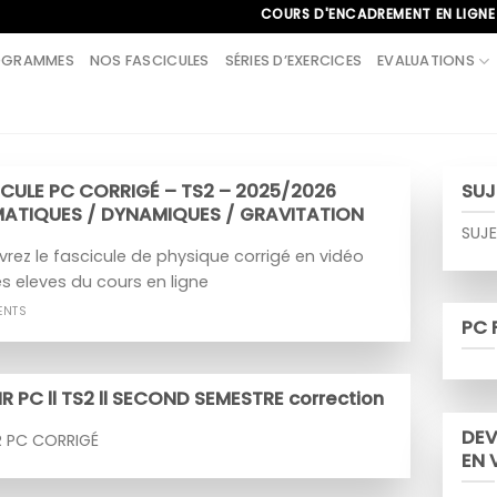
COURS D'ENCADREMENT EN LIGNE À L'IN
OGRAMMES
NOS FASCICULES
SÉRIES D’EXERCICES
EVALUATIONS
CULE PC CORRIGÉ – TS2 – 2025/2026
SUJ
MATIQUES / DYNAMIQUES / GRAVITATION
SUJE
rez le fascicule de physique corrigé en vidéo
es eleves du cours en ligne
ENTS
PC 
R PC ll TS2 ll SECOND SEMESTRE correction
DEV
R PC CORRIGÉ
EN 