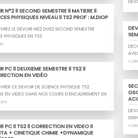
DEVO
R N°2 ll SECOND SEMESTRE ll MATIERE ll
CES PHYSIQUES NIVEAU ll TS2 PROF : M.DIOP
DEV
VREZ LE DEVOIR N02 DUS2 SECOND SEMESTRE
SEM
E PHYSIQUES EN TS2
NT
DECO
AVE
1 CO
R PC ll DEUXIEME SEMESTRE ll TS2 ll
RECTION EN VIDÉO
SEC
RER CE DEVOIR DE SCIENCE PHYSIQUE TS2
OSC
GE EN VIDEO DANS NOS COURS D’ENCADREMENT EN
ACQ
ENTS
DEVO
DIS
R PC ll TS2 ll CORRECTION EN VIDEO ll
1 CO
TA + CINETIQUE CHIMIE +DYNAMIQUE