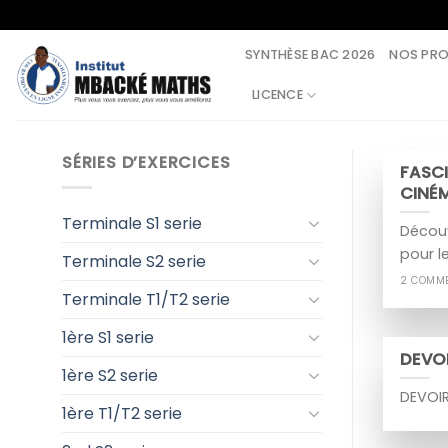
Skip
to
SYNTHÈSE BAC 2026
NOS PR
content
LICENCE
SÉRIES D’EXERCICES
FASCI
CINÉ
Terminale S1 serie
Découv
pour l
Terminale S2 serie
2 COMM
Terminale T1/T2 serie
1ère S1 serie
DEVOI
1ère S2 serie
DEVOI
1ère T1/T2 serie