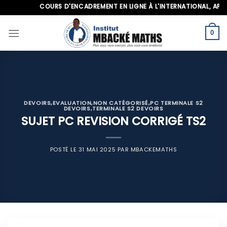
Skip
COURS D'ENCADREMENT EN LIGNE À L'INTERNATIONAL, APPELEZ
to
content
0
DEVOIRS
,
EVALUATION
,
NON CATÉGORISÉ
,
PC TERMINALE S2
DEVOIRS
,
TERMINALE S2 DEVOIRS
SUJET PC REVISION CORRIGÉ TS2
POSTÉ LE
31 MAI 2025
PAR
MBACKEMATHS