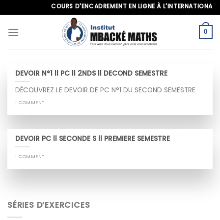
Skip
COURS D'ENCADREMENT EN LIGNE À L'INTERNATIONAL, AP
to
content
0
DEVOIR N°1 ll PC ll 2NDS ll DECOND SEMESTRE
DÉCOUVREZ LE DEVOIR DE PC N°1 DU SECOND SEMESTRE
1 COMMENT
DEVOIR PC ll SECONDE S ll PREMIERE SEMESTRE
1 COMMENT
SÉRIES D’EXERCICES