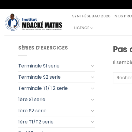
Skip
to
SYNTHÈSE BAC 2026
NOS PR
content
LICENCE
Pas 
SÉRIES D’EXERCICES
Il semb
Terminale S1 serie
Terminale S2 serie
Terminale T1/T2 serie
1ère S1 serie
1ère S2 serie
1ère T1/T2 serie