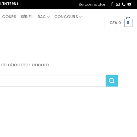
ERNATIONAL, APPELEZ-NOUS AU+221 70 713 09 21
Se connecter
COURS
SÉRIE L
BAC
CONCOURS
CFA
0
0
i de chercher encore