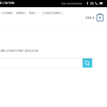
TERNATIONAL, APPELEZ-NOUS AU+221 70 713 09 21
Se connecter
COURS
SÉRIE L
BAC
CONCOURS
CFA
0
0
i de chercher encore