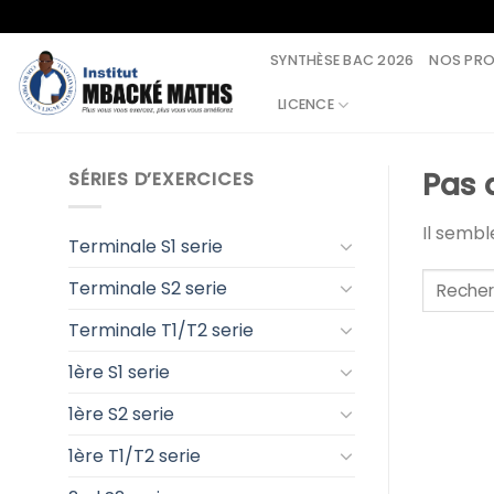
Skip
to
SYNTHÈSE BAC 2026
NOS PR
content
LICENCE
Pas 
SÉRIES D’EXERCICES
Il semb
Terminale S1 serie
Terminale S2 serie
Terminale T1/T2 serie
1ère S1 serie
1ère S2 serie
1ère T1/T2 serie