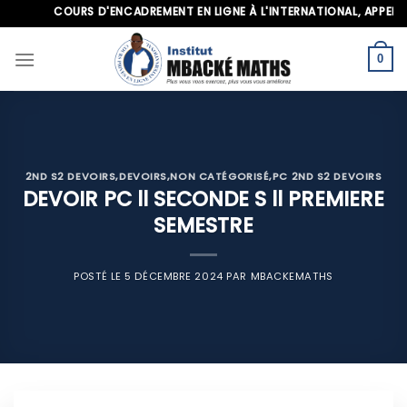
Skip
COURS D'ENCADREMENT EN LIGNE À L'INTERNATIONAL, APPELEZ-NO
to
content
0
2ND S2 DEVOIRS
,
DEVOIRS
,
NON CATÉGORISÉ
,
PC 2ND S2 DEVOIRS
DEVOIR PC ll SECONDE S ll PREMIERE
SEMESTRE
POSTÉ LE
5 DÉCEMBRE 2024
PAR
MBACKEMATHS