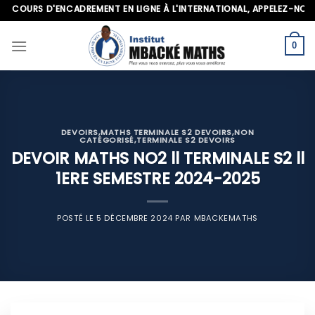
Skip
OURS D'ENCADREMENT EN LIGNE À L'INTERNATIONAL, APPELEZ-NOUS AU+
to
content
0
DEVOIRS
,
MATHS TERMINALE S2 DEVOIRS
,
NON
CATÉGORISÉ
,
TERMINALE S2 DEVOIRS
DEVOIR MATHS NO2 ll TERMINALE S2 ll
1ERE SEMESTRE 2024-2025
POSTÉ LE
5 DÉCEMBRE 2024
PAR
MBACKEMATHS