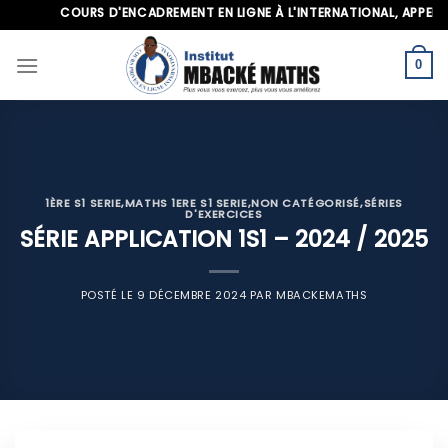
Skip
COURS D'ENCADREMENT EN LIGNE À L'INTERNATIONAL, APPELEZ-NO
to
content
0
1ÈRE S1 SERIE
,
MATHS 1ERE S1 SERIE
,
NON CATÉGORISÉ
,
SÉRIES
D'EXERCICES
SÉRIE APPLICATION 1S1 – 2024 / 2025
POSTÉ LE
9 DÉCEMBRE 2024
PAR
MBACKEMATHS