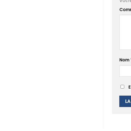
Votr
Comm
Nom
E