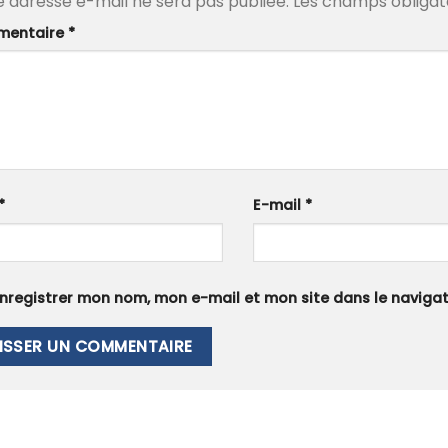
e adresse e-mail ne sera pas publiée.
Les champs obligat
entaire
*
*
E-mail
*
nregistrer mon nom, mon e-mail et mon site dans le navig