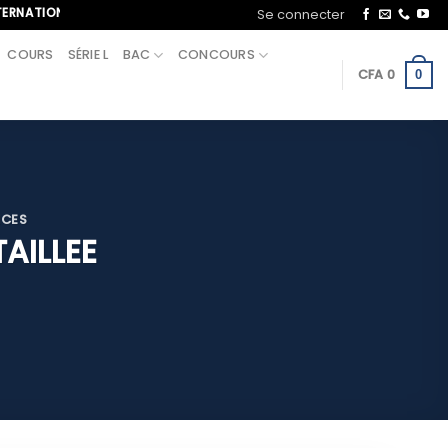
NAL, APPELEZ-NOUS AU+221 70 713 09 21
Se connecter
COURS
SÉRIE L
BAC
CONCOURS
CFA
0
0
ICES
AILLEE