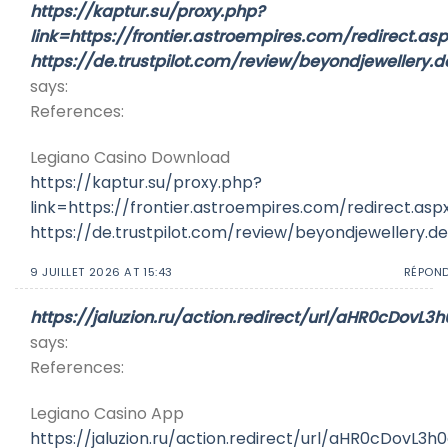
https://kaptur.su/proxy.php?
link=https://frontier.astroempires.com/redirect.as
https://de.trustpilot.com/review/beyondjewellery.d
says:
References:
Legiano Casino Download
https://kaptur.su/proxy.php?
link=https://frontier.astroempires.com/redirect.asp
https://de.trustpilot.com/review/beyondjewellery.de
9 JUILLET 2026 AT 15:43
RÉPON
https://jaluzion.ru/action.redirect/url/aHR0c
says:
References:
Legiano Casino App
https://jaluzion.ru/action.redirect/url/aHR0cD