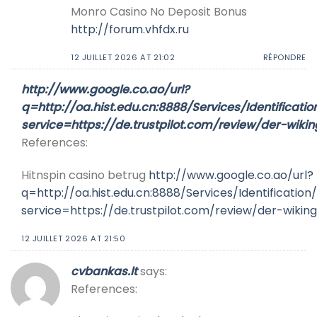
Monro Casino No Deposit Bonus
http://forum.vhfdx.ru
12 JUILLET 2026 AT 21:02
RÉPONDRE
http://www.google.co.ao/url?
q=http://oa.hist.edu.cn:8888/Services/Identificati
service=https://de.trustpilot.com/review/der-wiki
References:
Hitnspin casino betrug
http://www.google.co.ao/url?
q=http://oa.hist.edu.cn:8888/Services/Identification
service=https://de.trustpilot.com/review/der-wikin
12 JUILLET 2026 AT 21:50
cvbankas.lt
says:
References: