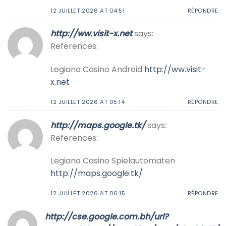
12 JUILLET 2026 AT 04:51
RÉPONDRE
http://ww.visit-x.net
says:
References:
Legiano Casino Android
http://ww.visit-
x.net
12 JUILLET 2026 AT 05:14
RÉPONDRE
http://maps.google.tk/
says:
References:
Legiano Casino Spielautomaten
http://maps.google.tk/
12 JUILLET 2026 AT 06:15
RÉPONDRE
http://cse.google.com.bh/url?