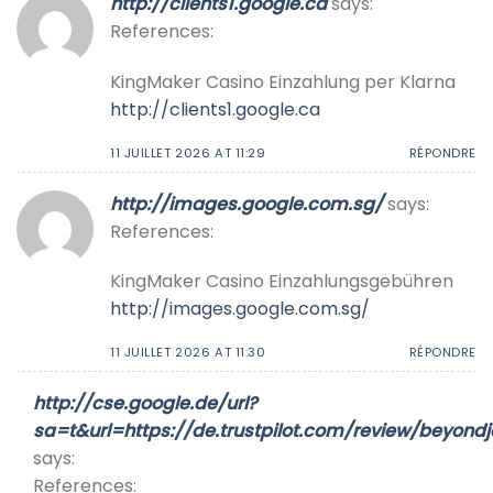
http://clients1.google.ca
says:
References:
KingMaker Casino Einzahlung per Klarna
http://clients1.google.ca
11 JUILLET 2026 AT 11:29
RÉPONDRE
http://images.google.com.sg/
says:
References:
KingMaker Casino Einzahlungsgebühren
http://images.google.com.sg/
11 JUILLET 2026 AT 11:30
RÉPONDRE
http://cse.google.de/url?
sa=t&url=https://de.trustpilot.com/review/beyondj
says:
References: