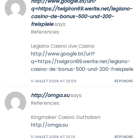
http://www.google.bt/url?
q=https://twigiron69.werite.net/legiano-
casino-de-bonus-500-und-200-
freispiele
says:
References:
Legiano Casino Live Casino
http://www.google.bt/url?
q=https://twigiron69.werite.net/legiano-
casino-de-bonus-500-und-200-freispiele
11 JUILLET 2026 AT 22:00
RÉPONDRE
http://omga.su
says:
References:
Kingmaker Casino Guthaben
http://omga.su
11 JUILLET 2026 AT 22:13
RÉPONDRE