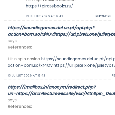
https://piratebooks.ru/
13 JUILLET 2026 AT 12:42
RÉPONDRE
https://soundingames.dei.uc.pt/api.php?
action=bom.so/xf4Ovihttps://url.pixelx.one/julietyb
says:
References:
Hit n spin casino
https://soundingames.dei.uc.pt/api
action=bom.so/xf4Ovihttps://url.pixelx.one/julietybz
13 JUILLET 2026 AT 15:42
R
https://1mailbox.in/anonym/redirect.php?
url=https://architecturewiki.site/wiki/HitnSpin_
says:
References: