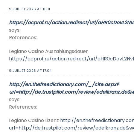
9 JUILLET 2026 AT 16:11
https://ocprof.ru/action.redirect/url/aHR0c
says:
References:
Legiano Casino Auszahlungsdauer
https://ocprof.ru/action.redirect/url/aHR0cD
9 JUILLET 2026 AT 17:04
http://en.thefreedictionary.com/_/cite.aspx?
url=http://de.trustpilot.com/review/edelkranz.d
says:
References:
Legiano Casino Lizenz
http://en.thefreedictionary.c
url=http://de.trustpilot.com/review/edelkranz.d