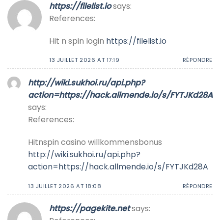
https://filelist.io
says:
References:
Hit n spin login
https://filelist.io
13 JUILLET 2026 AT 17:19
RÉPONDRE
http://wiki.sukhoi.ru/api.php?
action=https://hack.allmende.io/s/FYTJKd28A
says:
References:
Hitnspin casino willkommensbonus
http://wiki.sukhoi.ru/api.php?
action=https://hack.allmende.io/s/FYTJKd28A
13 JUILLET 2026 AT 18:08
RÉPONDRE
https://pagekite.net
says: