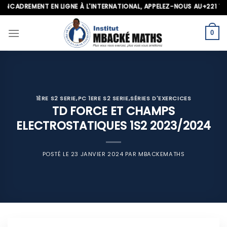
Skip
T EN LIGNE À L'INTERNATIONAL, APPELEZ-NOUS AU+221 70 713 09 21
to
content
0
1ÈRE S2 SERIE
,
PC 1ERE S2 SERIE
,
SÉRIES D'EXERCICES
TD FORCE ET CHAMPS
ELECTROSTATIQUES 1S2 2023/2024
POSTÉ LE
23 JANVIER 2024
PAR
MBACKEMATHS