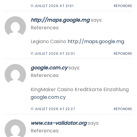
11 JUILLET 2026 AT 21:51
RÉPONDRE
http://maps.google.mg
says:
References:
Legiano Casino
http://maps.google.mg
11 JUILLET 2026 AT 22:01
RÉPONDRE
google.com.cy
says:
References:
KingMaker Casino Kreditkarte Einzahlung
google.com.cy
11 JUILLET 2026 AT 22:27
RÉPONDRE
www.css-validator.org
says:
References: