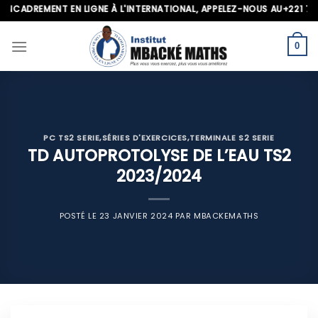
Skip
T EN LIGNE À L'INTERNATIONAL, APPELEZ-NOUS AU+221 70 713 09 21
to
content
0
PC TS2 SERIE
,
SÉRIES D'EXERCICES
,
TERMINALE S2 SERIE
TD AUTOPROTOLYSE DE L’EAU TS2
2023/2024
POSTÉ LE
23 JANVIER 2024
PAR
MBACKEMATHS