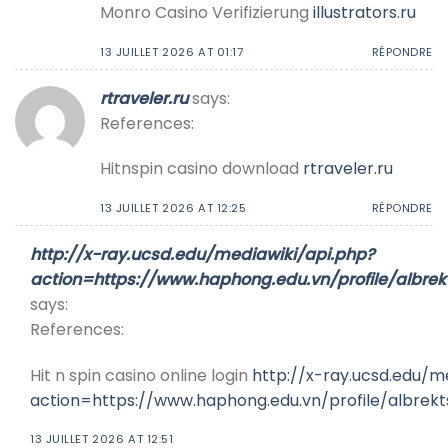
Monro Casino Verifizierung
illustrators.ru
13 JUILLET 2026 AT 01:17
RÉPONDRE
rtraveler.ru
says:
References:
Hitnspin casino download
rtraveler.ru
13 JUILLET 2026 AT 12:25
RÉPONDRE
http://x-ray.ucsd.edu/mediawiki/api.php?
action=https://www.haphong.edu.vn/profile/albrek
says:
References:
Hit n spin casino online login
http://x-ray.ucsd.edu/m
action=https://www.haphong.edu.vn/profile/albrekt
13 JUILLET 2026 AT 12:51