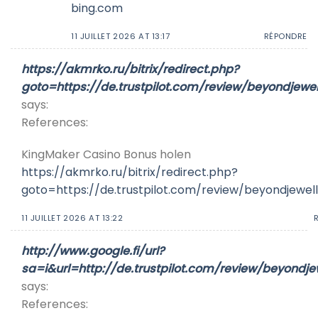
bing.com
11 JUILLET 2026 AT 13:17
RÉPONDRE
https://akmrko.ru/bitrix/redirect.php?
goto=https://de.trustpilot.com/review/beyondjewel
says:
References:
KingMaker Casino Bonus holen
https://akmrko.ru/bitrix/redirect.php?
goto=https://de.trustpilot.com/review/beyondjewell
11 JUILLET 2026 AT 13:22
http://www.google.fi/url?
sa=i&url=http://de.trustpilot.com/review/beyondje
says:
References: