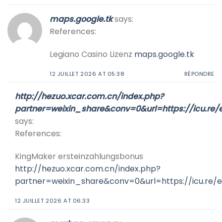
maps.google.tk
says:
References:
Legiano Casino Lizenz
maps.google.tk
12 JUILLET 2026 AT 05:38
RÉPONDRE
http://hezuo.xcar.com.cn/index.php?
partner=weixin_share&conv=0&url=https://icu.re/
says:
References:
KingMaker ersteinzahlungsbonus
http://hezuo.xcar.com.cn/index.php?
partner=weixin_share&conv=0&url=https://icu.re/e
12 JUILLET 2026 AT 06:33