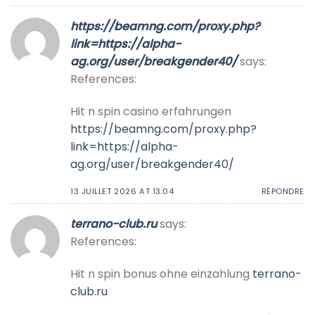
https://beamng.com/proxy.php?
link=https://alpha-
ag.org/user/breakgender40/
says:
References:
Hit n spin casino erfahrungen
https://beamng.com/proxy.php?
link=https://alpha-
ag.org/user/breakgender40/
13 JUILLET 2026 AT 13:04
RÉPONDRE
terrano-club.ru
says:
References:
Hit n spin bonus ohne einzahlung
terrano-
club.ru