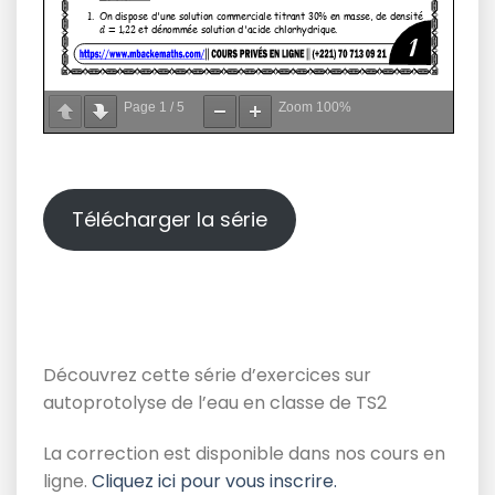
Page
1
/
5
Zoom
100%
Télécharger la série
Découvrez cette série d’exercices sur
autoprotolyse de l’eau en classe de TS2
La correction est disponible dans nos cours en
ligne.
Cliquez ici pour vous inscrire.