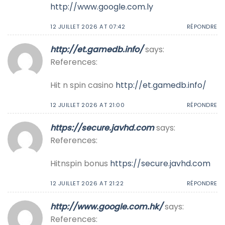
http://www.google.com.ly
12 JUILLET 2026 AT 07:42
RÉPONDRE
http://et.gamedb.info/
says:
References:
Hit n spin casino
http://et.gamedb.info/
12 JUILLET 2026 AT 21:00
RÉPONDRE
https://secure.javhd.com
says:
References:
Hitnspin bonus
https://secure.javhd.com
12 JUILLET 2026 AT 21:22
RÉPONDRE
http://www.google.com.hk/
says:
References: