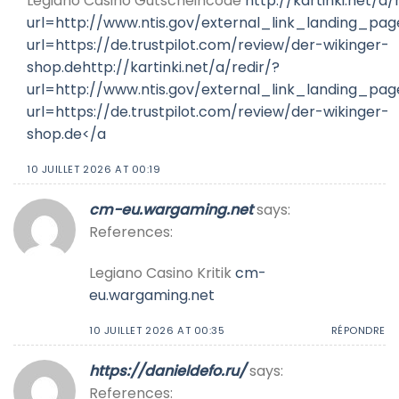
Legiano Casino Gutscheincode
http://kartinki.net/a/
url=http://www.ntis.gov/external_link_landing_pag
url=https://de.trustpilot.com/review/der-wikinger-
shop.dehttp://kartinki.net/a/redir/?
url=http://www.ntis.gov/external_link_landing_pag
url=https://de.trustpilot.com/review/der-wikinger-
shop.de</a
10 JUILLET 2026 AT 00:19
cm-eu.wargaming.net
says:
References:
Legiano Casino Kritik
cm-
eu.wargaming.net
10 JUILLET 2026 AT 00:35
RÉPONDRE
https://danieldefo.ru/
says:
References: