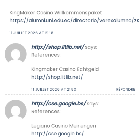
KingMaker Casino Willkommenspaket
https://alumni.unl.edu.ec/directorio/verexalumn
11 JUILLET 2026 AT 21:18
http://shop.litlib.net/
says:
References:
Kingmaker Casino Echtgeld
http://shop.litlib.net/
11 JUILLET 2026 AT 21:50
RÉPONDRE
http://cse.google.bs/
says:
References:
Legiano Casino Meinungen
http://cse.google.bs/