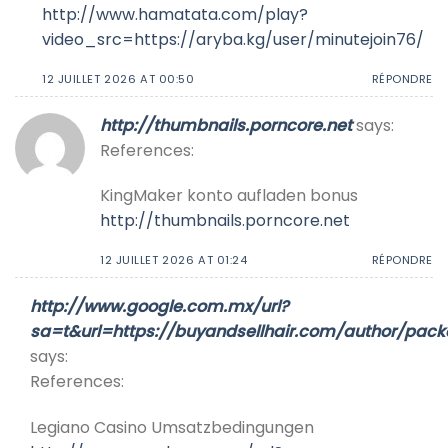
http://www.hamatata.com/play?
video_src=https://aryba.kg/user/minutejoin76/
12 JUILLET 2026 AT 00:50
RÉPONDRE
http://thumbnails.porncore.net
says:
References:
KingMaker konto aufladen bonus
http://thumbnails.porncore.net
12 JUILLET 2026 AT 01:24
RÉPONDRE
http://www.google.com.mx/url?
sa=t&url=https://buyandsellhair.com/author/pack
says:
References:
Legiano Casino Umsatzbedingungen