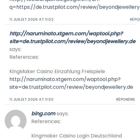
q=https://de.trustpilot.com/review/beyondjewellery
11 JUILLET 2026 AT 11:02
RÉPO
http://naruminato.xtgem.com/waptool.php?
site=de.trustpilot.com/review/beyondjewellery.de
says:
References:
KingMaker Casino Einzahlung Freispiele
http://naruminato.xtgem.com/waptool.php?
site=de.trustpilot.com/review/beyondjewellery.de
11 JUILLET 2026 AT 11:30
RÉPONDRE
bing.com
says:
References:
Kingmaker Casino Login Deutschland