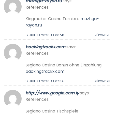
mozhga-rayon.ru
says:
References:
Kingmaker Casino Turniere
mozhga-
rayon.ru
12 JUILLET 2026 AT 06:58
RÉPONDRE
backingtrackx.com
says:
References:
Legiano Casino Bonus ohne Einzahlung
backingtrackx.com
12 JUILLET 2026 AT 07:34
RÉPONDRE
http://www.google.com.ly
says:
References:
Legiano Casino Tischspiele