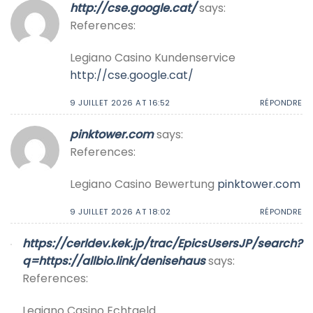
http://cse.google.cat/
says:
References:
Legiano Casino Kundenservice
http://cse.google.cat/
9 JUILLET 2026 AT 16:52
RÉPONDRE
pinktower.com
says:
References:
Legiano Casino Bewertung
pinktower.com
9 JUILLET 2026 AT 18:02
RÉPONDRE
https://cerldev.kek.jp/trac/EpicsUsersJP/search?
q=https://allbio.link/denisehaus
says:
References:
Legiano Casino Echtgeld