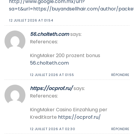
http://www.google.com.mx/url?
sa=t&url=https://buyandsellhair.com/author/packe
12 JUILLET 2026 AT 01:54
56.cholteth.com
says:
References:
KingMaker 200 prozent bonus
56.cholteth.com
12 JUILLET 2026 AT 01:55
RÉPONDRE
https://ocprof.ru/
says:
References:
KingMaker Casino Einzahlung per
Kreditkarte
https://ocprof.ru/
12 JUILLET 2026 AT 02:30
RÉPONDRE