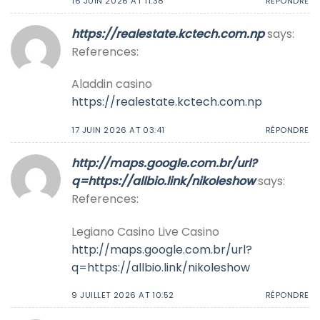
16 JUIN 2026 AT 11:38
RÉPONDRE
https://realestate.kctech.com.np
says:
References:
Aladdin casino
https://realestate.kctech.com.np
17 JUIN 2026 AT 03:41
RÉPONDRE
http://maps.google.com.br/url?
q=https://allbio.link/nikoleshow
says:
References:
Legiano Casino Live Casino
http://maps.google.com.br/url?
q=https://allbio.link/nikoleshow
9 JUILLET 2026 AT 10:52
RÉPONDRE