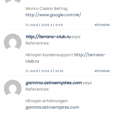
Monro Casino Betrug
http://www.google.com.hk/
12 JUILLET 2026 AT 21:59
RÉPONDRE
http://terrano-club.ru
says:
References:
Hitnspin kundensupport
http://terrano-
club.ru
12 JUILLET 2026 AT 22:42
RÉPONDRE
gamma.astroempires.com
says:
References:
Hitnspin erfahrungen
gamma.astroempires.com