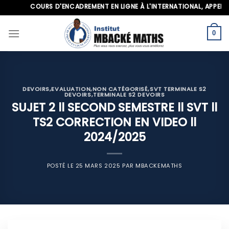
Skip
COURS D'ENCADREMENT EN LIGNE À L'INTERNATIONAL, APPELEZ-NO
to
content
0
DEVOIRS
,
EVALUATION
,
NON CATÉGORISÉ
,
SVT TERMINALE S2
DEVOIRS
,
TERMINALE S2 DEVOIRS
SUJET 2 ll SECOND SEMESTRE ll SVT ll
TS2 CORRECTION EN VIDEO ll
2024/2025
POSTÉ LE
25 MARS 2025
PAR
MBACKEMATHS