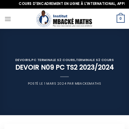
Skip
COURS D'ENCADREMENT EN LIGNE À L'INTERNATIONAL, APPELEZ-
to
content
0
DEVOIRS
,
PC TERMINALE S2 COURS
,
TERMINALE S2 COURS
DEVOIR N09 PC TS2 2023/2024
POSTÉ LE
1 MARS 2024
PAR
MBACKEMATHS