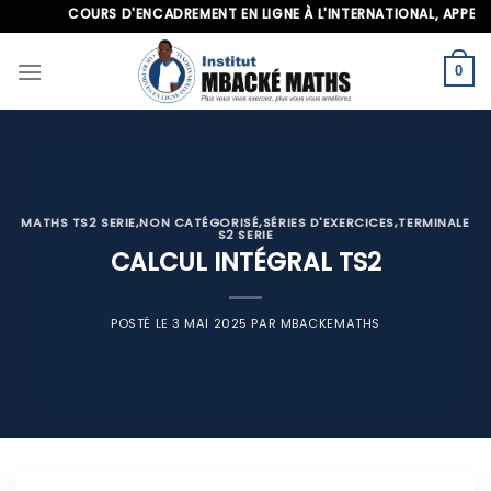
Skip
COURS D'ENCADREMENT EN LIGNE À L'INTERNATIONAL, APPELEZ-
to
content
0
MATHS TS2 SERIE
,
NON CATÉGORISÉ
,
SÉRIES D'EXERCICES
,
TERMINALE
S2 SERIE
CALCUL INTÉGRAL TS2
POSTÉ LE
3 MAI 2025
PAR
MBACKEMATHS