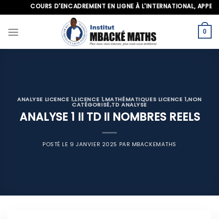
Skip
COURS D'ENCADREMENT EN LIGNE À L'INTERNATIONAL, APPELEZ-N
to
content
0
ANALYSE LICENCE 1
,
LICENCE 1
,
MATHÉMATIQUES LICENCE 1
,
NON
CATÉGORISÉ
,
TD ANALYSE
ANALYSE 1 II TD II NOMBRES REELS
POSTÉ LE
9 JANVIER 2025
PAR
MBACKEMATHS