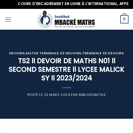
Skip
COURS D'ENCADREMENT EN LIGNE À L'INTERNATIONAL, APPELEZ-NO
to
content
0
DEVOIRS
,
MATHS TERMINALE S2 DEVOIRS
,
TERMINALE S2 DEVOIRS
TS2 ll DEVOIR DE MATHS N01 ll
SECOND SEMESTRE ll LYCEE MALICK
SY ll 2023/2024
POSTÉ LE
22 MARS 2024
PAR
MBACKEMATHS