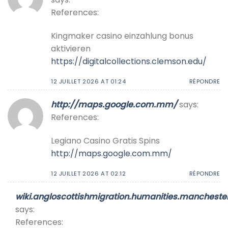
References:
Kingmaker casino einzahlung bonus
aktivieren
https://digitalcollections.clemson.edu/
12 JUILLET 2026 AT 01:24
RÉPONDRE
http://maps.google.com.mm/
says:
References:
Legiano Casino Gratis Spins
http://maps.google.com.mm/
12 JUILLET 2026 AT 02:12
RÉPONDRE
wiki.angloscottishmigration.humanities.manchester
says:
References: