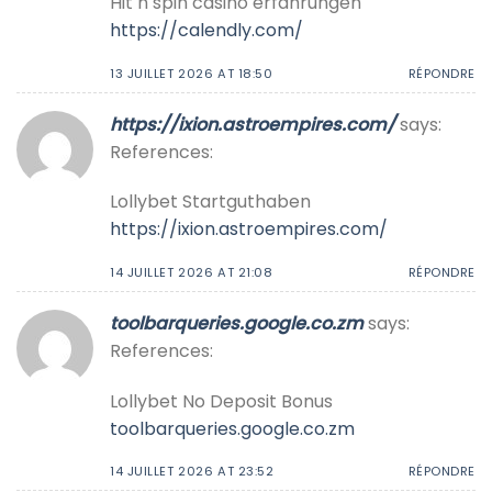
Hit n spin casino erfahrungen
https://calendly.com/
13 JUILLET 2026 AT 18:50
RÉPONDRE
https://ixion.astroempires.com/
says:
References:
Lollybet Startguthaben
https://ixion.astroempires.com/
14 JUILLET 2026 AT 21:08
RÉPONDRE
toolbarqueries.google.co.zm
says:
References:
Lollybet No Deposit Bonus
toolbarqueries.google.co.zm
14 JUILLET 2026 AT 23:52
RÉPONDRE