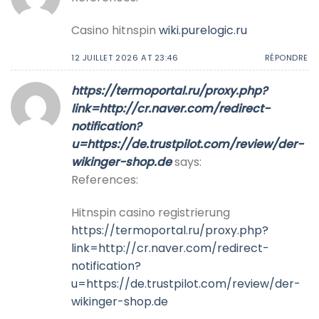
Casino hitnspin
wiki.purelogic.ru
12 JUILLET 2026 AT 23:46
RÉPONDRE
https://termoportal.ru/proxy.php?
link=http://cr.naver.com/redirect-
notification?
u=https://de.trustpilot.com/review/der-
wikinger-shop.de
says:
References:
Hitnspin casino registrierung
https://termoportal.ru/proxy.php?
link=http://cr.naver.com/redirect-
notification?
u=https://de.trustpilot.com/review/der-
wikinger-shop.de