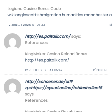
Legiano Casino Bonus Code
wiki.angloscottishmigration.humanities.manchester.a
12 JUILLET 2026 AT 03:33
R
http://es.paltalk.com/
says:
References:
KingMaker Casino Reload Bonus
http://es.paltalk.com/
12 JUILLET 2026 AT 05:42
RÉPONDRE
http://schoener.de/url?
q=https://sysurl.online/tobiashallen18
says:
References:
KingMaker Casino Einzahlung