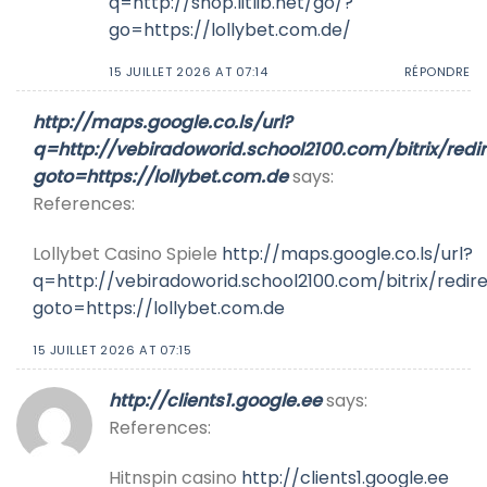
q=http://shop.litlib.net/go/?
go=https://lollybet.com.de/
15 JUILLET 2026 AT 07:14
RÉPONDRE
http://maps.google.co.ls/url?
q=http://vebiradoworid.school2100.com/bitrix/redi
goto=https://lollybet.com.de
says:
References:
Lollybet Casino Spiele
http://maps.google.co.ls/url?
q=http://vebiradoworid.school2100.com/bitrix/redir
goto=https://lollybet.com.de
15 JUILLET 2026 AT 07:15
http://clients1.google.ee
says:
References:
Hitnspin casino
http://clients1.google.ee