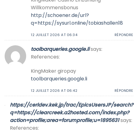
Willkommensbonus
http://schoener.de/url?
q=https://sysurl.online/tobiashallen18
12 JUILLET 2026 AT 06:34
RÉPONDRE
toolbarqueries.google.li
says:
References:
KingMaker giropay
toolbarqueries.google.li
12 JUILLET 2026 AT 06:42
RÉPONDRE
https://cerldev.kek.jp/trac/EpicsUsersJP/search?
q=https://clearcreek.a2hosted.com/index.php?
action=profile;area=forumprofile;u=1895631
says:
References: