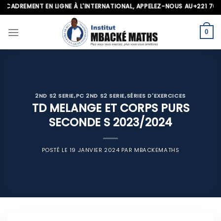
Skip
 EN LIGNE À L'INTERNATIONAL, APPELEZ-NOUS AU+221 70 713 09 21
to
content
0
2ND S2 SERIE
,
PC 2ND S2 SERIE
,
SÉRIES D'EXERCICES
TD MELANGE ET CORPS PURS
SECONDE S 2023/2024
POSTÉ LE
19 JANVIER 2024
PAR
MBACKEMATHS