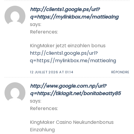
http://clients1.google.ps/url?
q=https://mylinkbox.me/mattiealng
says:
References:
KingMaker jetzt einzahlen bonus
http://clients1.google.ps/url?
q=https://mylinkbox.me/mattiealng
12 JUILLET 2026 AT 01:14
RÉPONDRE
http://www.google.com.np/url?
q=https://tiklagit.net/bonitabeatty85
says:
References:
KingMaker Casino Neukundenbonus
Einzahlung