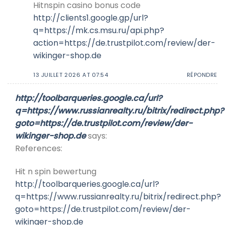
Hitnspin casino bonus code
http://clients1.google.gp/url?
q=https://mk.cs.msu.ru/api.php?
action=https://de.trustpilot.com/review/der-
wikinger-shop.de
13 JUILLET 2026 AT 07:54
RÉPONDRE
http://toolbarqueries.google.ca/url?
q=https://www.russianrealty.ru/bitrix/redirect.php?
goto=https://de.trustpilot.com/review/der-
wikinger-shop.de
says:
References:
Hit n spin bewertung
http://toolbarqueries.google.ca/url?
q=https://www.russianrealty.ru/bitrix/redirect.php?
goto=https://de.trustpilot.com/review/der-
wikinger-shop.de