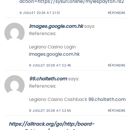
action=https://sysurl.online/mylespayton782
9 JUILLET 2026 AT 21:31
RÉPONDRE
images.google.com.hk
says:
References:
Legiano Casino Login
images.google.com.hk
9 JUILLET 2026 AT 22:45
RÉPONDRE
99.cholteth.com
says:
References:
Legiano Casino Cashback
99.cholteth.com
9 JUILLET 2026 AT 22:55
RÉPONDRE
https://alltrack.org/go/http:/board-