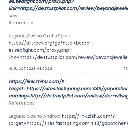
es.seafight.com/proxy.php?
link=https://de.trustpilot.com/review/beyondjewell
says:
References:
Legiano Casino Gratis Spins
https://alltrack.org/go/http:/board-
es.seafight.com/proxy.php?
link=https://de.trustpilot.com/review/beyondjewelle
10 JUILLET 2026 AT 00:29
RÉ
https://link.zhihu.com/?
target=https://sites.fastspring.com:443/gapotche
catalog=http://de.trustpilot.com/review/der-wikin
References:
Legiano Casino Android
https://link.zhihu.com/?
target=https://sites.fastspring.com:443/gapotche