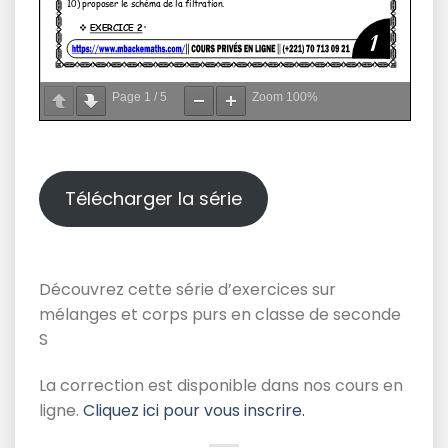
Page
1
/
5
Zoom
100%
Télécharger la série
Découvrez cette série d’exercices sur
mélanges et corps purs en classe de seconde
S
La correction est disponible dans nos cours en
ligne.
Cliquez ici pour vous inscrire.