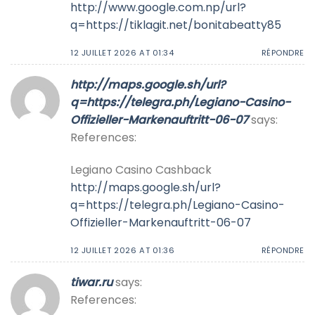
http://www.google.com.np/url?
q=https://tiklagit.net/bonitabeatty85
12 JUILLET 2026 AT 01:34
RÉPONDRE
http://maps.google.sh/url?
q=https://telegra.ph/Legiano-Casino-
Offizieller-Markenauftritt-06-07
says:
References:
Legiano Casino Cashback
http://maps.google.sh/url?
q=https://telegra.ph/Legiano-Casino-
Offizieller-Markenauftritt-06-07
12 JUILLET 2026 AT 01:36
RÉPONDRE
tiwar.ru
says:
References: