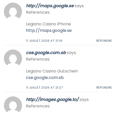
http://maps.google.se
says:
References:
Legiano Casino iPhone
http://maps.google.se
11 JUILLET 2026 AT 21:16
RÉPONDRE
cse.google.com.sb
says:
References:
Legiano Casino Gutschein
cse.google.com.sb
11 JUILLET 2026 AT 21:27
RÉPONDRE
http://images.google.to/
says:
References: