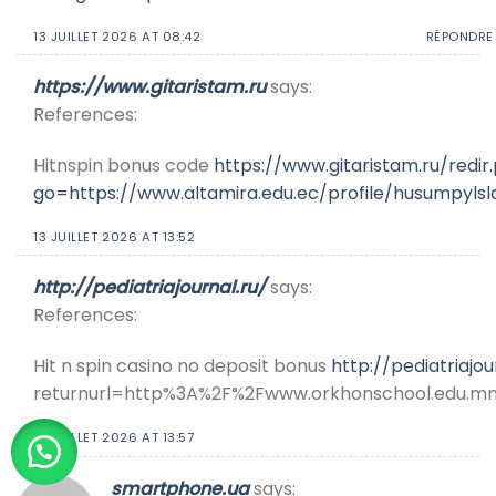
13 JUILLET 2026 AT 08:42
RÉPONDRE
https://www.gitaristam.ru
says:
References:
Hitnspin bonus code
https://www.gitaristam.ru/redir
go=https://www.altamira.edu.ec/profile/husumpylsla
13 JUILLET 2026 AT 13:52
http://pediatriajournal.ru/
says:
References:
Hit n spin casino no deposit bonus
http://pediatriajo
returnurl=http%3A%2F%2Fwww.orkhonschool.edu.mn
13 JUILLET 2026 AT 13:57
smartphone.ua
says: