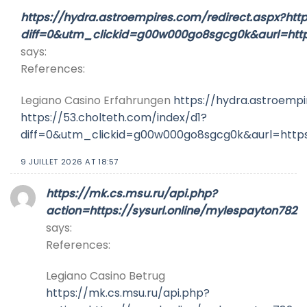
https://hydra.astroempires.com/redirect.aspx?http
diff=0&utm_clickid=g00w000go8sgcg0k&aurl=https:
says:
References:
Legiano Casino Erfahrungen
https://hydra.astroempi
https://53.cholteth.com/index/d1?
diff=0&utm_clickid=g00w000go8sgcg0k&aurl=https:/
9 JUILLET 2026 AT 18:57
https://mk.cs.msu.ru/api.php?
action=https://sysurl.online/mylespayton782
says:
References:
Legiano Casino Betrug
https://mk.cs.msu.ru/api.php?