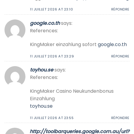
11 JUILLET 2026 AT 23:10
RÉPONDRE
google.co.th
says:
References:
KingMaker einzahlung sofort
google.co.th
11 JUILLET 2026 AT 23:29
RÉPONDRE
toyhou.se
says:
References:
KingMaker Casino Neukundenbonus
Einzahlung
toyhou.se
11 JUILLET 2026 AT 23:55
RÉPONDRE
http://toolbarqueries.google.com.au/url?