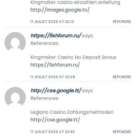
Kingmaker casino einzahlen anleitung
http://images.google.to/
11 JUILLET 2026 AT 22:13
RÉPONDRE
https://fishforum.ru/
says:
References:
Kingmaker Casino No Deposit Bonus
https://fishforum.ru/
11 JUILLET 2026 AT 22:28
RÉPONDRE
http://cse.google.tt/
says:
References:
Legiano Casino Zahlungsmethoden
http://cse.google.tt/
11 JUILLET 2026 AT 22:42
RÉPONDRE