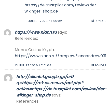
https://de.trustpilot.com/review/der-
wikinger-shop.de
13 JUILLET 2026 AT 00:02
RÉPONDRE
https://www.niann.ru
says:
References:
Monro Casino Krypto
https://www.niann.ru//bmp.pw/lenaandrew031
13 JUILLET 2026 AT 01:04
RÉPONDRE
http://clients1.google.gp/url?
q=https://mk.cs.msu.ru/api.php?
action=https://de.trustpilot.com/review/der-
wikinger-shop.de
says:
References: