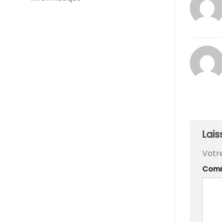
Lai
Votr
Comm