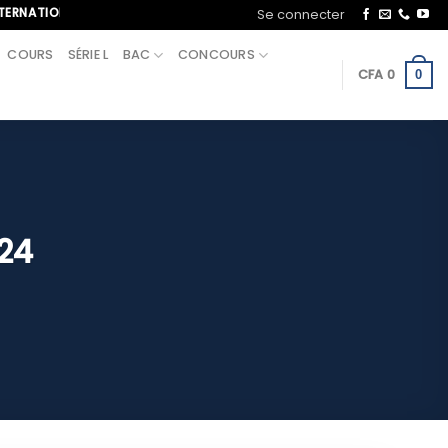
IONAL, APPELEZ-NOUS AU+221 70 713 09 21
Se connecter
COURS
SÉRIE L
BAC
CONCOURS
CFA
0
0
24