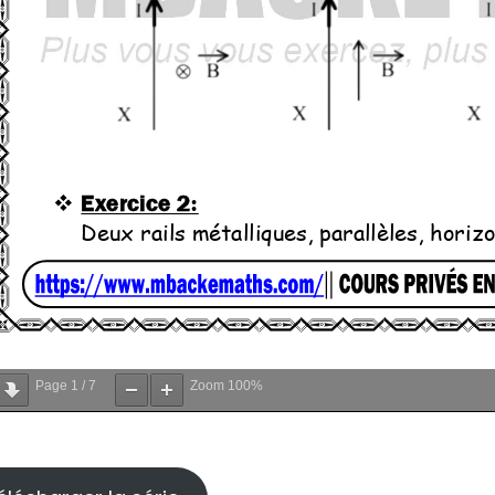
Page
1
/
7
Zoom
100%