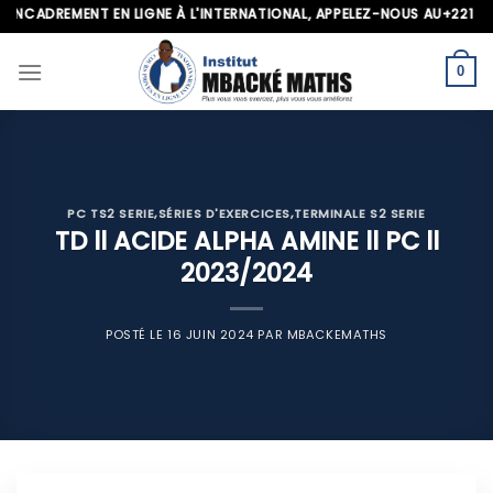
Skip
ADREMENT EN LIGNE À L'INTERNATIONAL, APPELEZ-NOUS AU+221 70 713
to
content
0
PC TS2 SERIE
,
SÉRIES D'EXERCICES
,
TERMINALE S2 SERIE
TD ll ACIDE ALPHA AMINE ll PC ll
2023/2024
POSTÉ LE
16 JUIN 2024
PAR
MBACKEMATHS