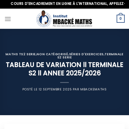
Skip
COURS D'ENCADREMENT EN LIGNE À L'INTERNATIONAL, APPELEZ-NOUS 
to
content
0
MATHS TS2 SERIE
,
NON CATÉGORISÉ
,
SÉRIES D'EXERCICES
,
TERMINALE
S2 SERIE
TABLEAU DE VARIATION ll TERMINALE
S2 ll ANNEE 2025/2026
POSTÉ LE
12 SEPTEMBRE 2025
PAR
MBACKEMATHS