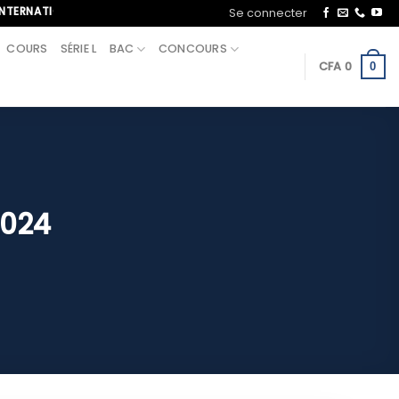
IONAL, APPELEZ-NOUS AU+221 70 713 09 21
Se connecter
COURS
SÉRIE L
BAC
CONCOURS
CFA
0
0
2024