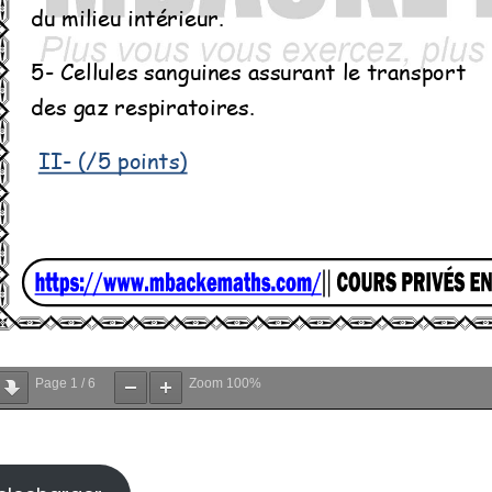
Page
1
/
6
Zoom
100%