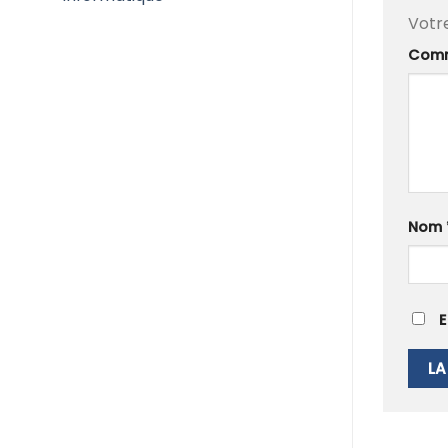
Votr
Comm
Nom
E