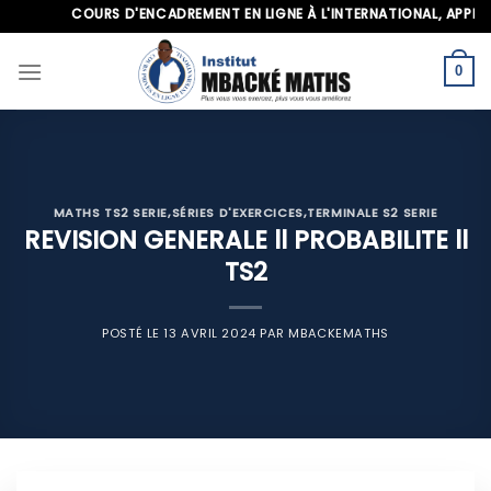
Skip
COURS D'ENCADREMENT EN LIGNE À L'INTERNATIONAL, APPELEZ-NO
to
content
0
MATHS TS2 SERIE
,
SÉRIES D'EXERCICES
,
TERMINALE S2 SERIE
REVISION GENERALE ll PROBABILITE ll
TS2
POSTÉ LE
13 AVRIL 2024
PAR
MBACKEMATHS