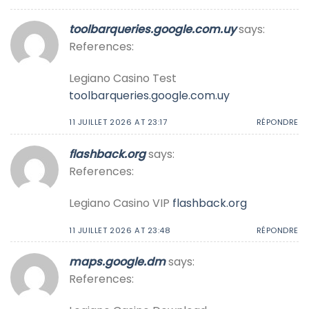
toolbarqueries.google.com.uy
says:
References:
Legiano Casino Test
toolbarqueries.google.com.uy
11 JUILLET 2026 AT 23:17
RÉPONDRE
flashback.org
says:
References:
Legiano Casino VIP
flashback.org
11 JUILLET 2026 AT 23:48
RÉPONDRE
maps.google.dm
says:
References: