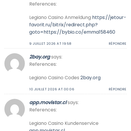
References:
Legiano Casino Anmeldung
https://jetour-
favorit.ru/bitrix/redirect.php?
goto=https://bybio.co/emma158460
9 JUILLET 2026 AT 19:58
RÉPONDRE
2bay.org
says:
References:
Legiano Casino Codes
2bay.org
10 JUILLET 2026 AT 00:06
RÉPONDRE
app.movistar.cl
says:
References:
Legiano Casino Kundenservice
app.movistar.cl