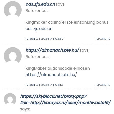
cds.zju.edu.cn
says:
References:
Kingmaker casino erste einzahlung bonus
cds.zju.edu.cn
12 JUILLET 2026 AT 03:37
RÉPONDRE
https://almanach.pte.hu/
says:
References:
KingMaker aktionscode einlösen
https://almanach.pte.hu/
12 JUILLET 2026 AT 04:13
RÉPONDRE
https://skyblock.net/proxy.php?
link=http://karayaz.ru/user/monthwaste15/
says: