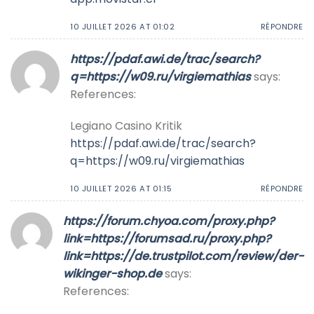
10 JUILLET 2026 AT 01:02
RÉPONDRE
https://pdaf.awi.de/trac/search?
q=https://w09.ru/virgiemathias
says:
References:
Legiano Casino Kritik
https://pdaf.awi.de/trac/search?
q=https://w09.ru/virgiemathias
10 JUILLET 2026 AT 01:15
RÉPONDRE
https://forum.chyoa.com/proxy.php?
link=https://forumsad.ru/proxy.php?
link=https://de.trustpilot.com/review/der-
wikinger-shop.de
says:
References: