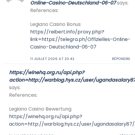
Online-Casino-Deutschland-06-07
says:
References:
Legiano Casino Bonus
https://reibert.info/proxy.php?
link=https://telegra.ph/Offizielles-Online-
Casino-Deutschland-06-07
11 JUILLET 2026 AT 20:42
RÉPONDRE
https://winehq.org.ru/api.php?
action=http://warblog.hys.cz/user/ugandasalary8
says:
References:
Legiano Casino Bewertung
https://winehq.org.ru/api.php?
action=http://warblog.hys.cz/user/ugandasalary87/