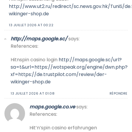
http://www.ut2.ru/redirect/sc.news.gov.hk/TuniS/de
wikinger-shop.de
13 JUILLET 2026 AT 00:22
http://maps.google.sc/
says:
References:
Hitnspin casino login
http://maps.google.sc/url?
sa=t&url=https://wotspeak.org/engine/dwn.php?
xf=https://de.trustpilot.com/review/der-
wikinger-shop.de
13 JUILLET 2026 AT 01:08
RÉPONDRE
maps.google.co.ve
says:
References:
Hit’n’spin casino erfahrungen