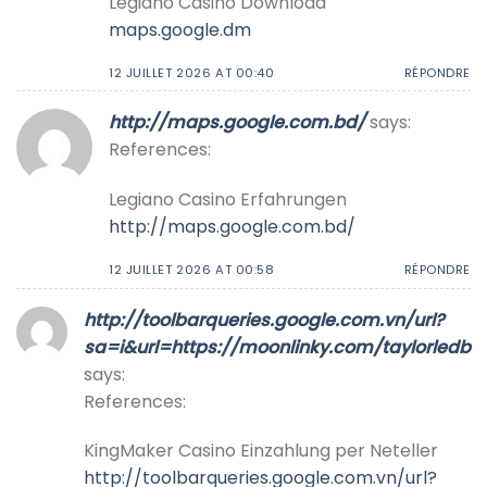
Legiano Casino Download
maps.google.dm
12 JUILLET 2026 AT 00:40
RÉPONDRE
http://maps.google.com.bd/
says:
References:
Legiano Casino Erfahrungen
http://maps.google.com.bd/
12 JUILLET 2026 AT 00:58
RÉPONDRE
http://toolbarqueries.google.com.vn/url?
sa=i&url=https://moonlinky.com/taylorledb
says:
References:
KingMaker Casino Einzahlung per Neteller
http://toolbarqueries.google.com.vn/url?