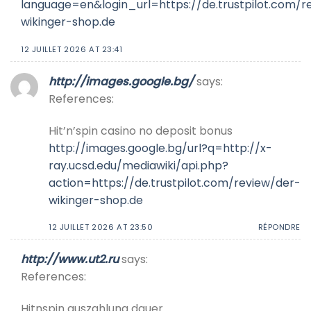
language=en&login_url=https://de.trustpilot.com/r
wikinger-shop.de
12 JUILLET 2026 AT 23:41
http://images.google.bg/
says:
References:
Hit’n’spin casino no deposit bonus
http://images.google.bg/url?q=http://x-
ray.ucsd.edu/mediawiki/api.php?
action=https://de.trustpilot.com/review/der-
wikinger-shop.de
12 JUILLET 2026 AT 23:50
RÉPONDRE
http://www.ut2.ru
says:
References:
Hitnspin auszahlung dauer