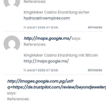
References:
KingMaker Casino Einzahlung sicher
hydra.astroempires.com
11 JUILLET 2026 AT 12:06
RÉPONDRE
http://maps.google.ms/
says:
References:
KingMaker Casino Einzahlung mit Bitcoin
http://maps.google.ms/
11 JUILLET 2026 AT 12:59
RÉPONDRE
http://images.google.com.pg/url?
q=https://de.trustpilot.com/review/beyondjeweller
says:
References: