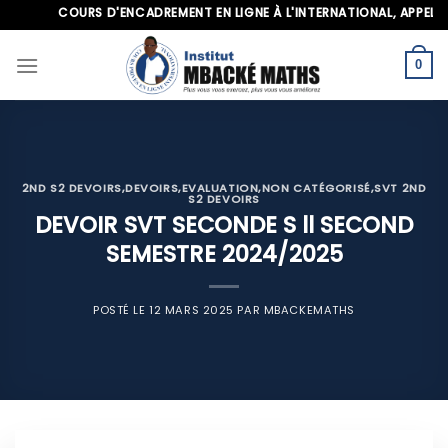
Skip
COURS D'ENCADREMENT EN LIGNE À L'INTERNATIONAL, APPELEZ-NOU
to
content
0
2ND S2 DEVOIRS
,
DEVOIRS
,
EVALUATION
,
NON CATÉGORISÉ
,
SVT 2ND
S2 DEVOIRS
DEVOIR SVT SECONDE S ll SECOND
SEMESTRE 2024/2025
POSTÉ LE
12 MARS 2025
PAR
MBACKEMATHS