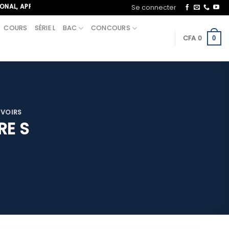
ELEZ-NOUS AU+221 70 713 09 21
Se connecter
COURS
SÉRIE L
BAC
CONCOURS
CFA
0
0
EVOIRS
RE S