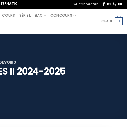
ONAL, APPELEZ-NOUS AU+221 70 713 09 21
Se connecter
COURS
SÉRIE L
BAC
CONCOURS
CFA
0
0
 DEVOIRS
ES II 2024-2025