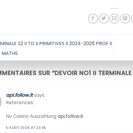
INALE S2 II TD II PRIMITIVES II 2024-2025 PROF II
 MATHS
MENTAIRES SUR “
DEVOIR NO1 II TERMINALE
api.follow.it
says:
References:
Nv Casino Auszahlung
api.follow.it
5 AOÛT 2026 AT 23:45