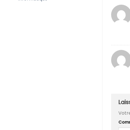
Lai
Votr
Comm