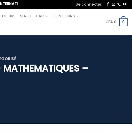
IONAL, APPELEZ-NOUS AU+221 70 713 09 21
Se connecter
COURS
SÉRIE L
BAC
CONCOURS
CFA
0
0
ÉGORISÉ
 – MATHEMATIQUES –