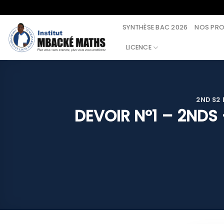
Skip
to
SYNTHÈSE BAC 2026
NOS PR
content
LICENCE
2ND S2
DEVOIR N°1 – 2NDS