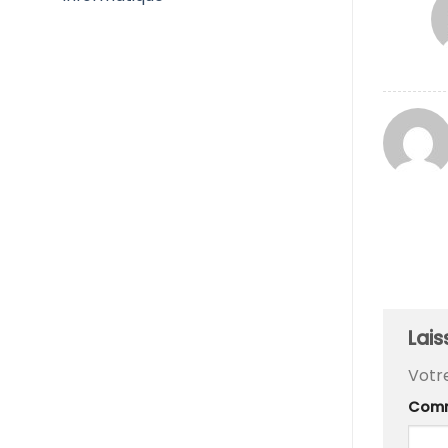
Lai
Votr
Comm