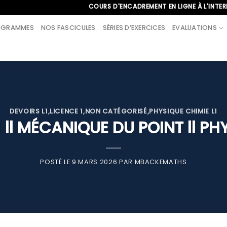
COURS D'ENCADREMENT EN LIGNE À L'INTERNATIONAL,
OGRAMMES
NOS FASCICULES
SÉRIES D’EXERCICES
EVALUATIONS
DEVOIRS L1
,
LICENCE 1
,
NON CATÉGORISÉ
,
PHYSIQUE CHIMIE L1
1 ll MÉCANIQUE DU POINT ll PH
POSTÉ LE
9 MARS 2026
PAR
MBACKEMATHS