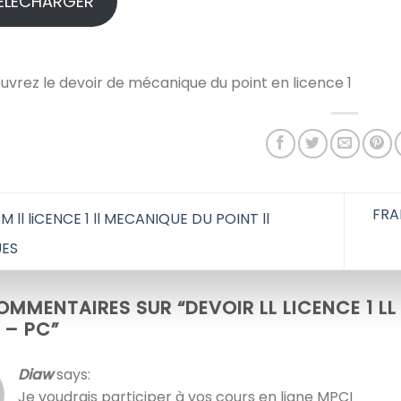
ÉLÉCHARGER
vrez le devoir de mécanique du point en licence 1
FRAN
 ll liCENCE 1 ll MECANIQUE DU POINT ll
UES
OMMENTAIRES SUR “
DEVOIR LL LICENCE 1 L
I – PC
”
Diaw
says:
Je voudrais participer à vos cours en ligne MPCI