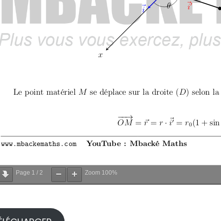
Page
1
/
2
Zoom
100%