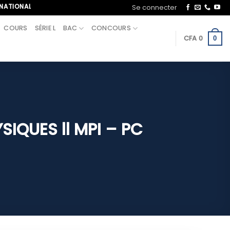
 APPELEZ-NOUS AU+221 70 713 09 21
Se connecter
COURS
SÉRIE L
BAC
CONCOURS
CFA
0
0
YSIQUES ll MPI – PC