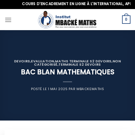
Skip
COURS D'ENCADREMENT EN LIGNE À L'INTERNATIONAL, APPELEZ-
to
content
0
DEVOIRS
,
EVALUATION
,
MATHS TERMINALE S2 DEVOIRS
,
NON
CATÉGORISÉ
,
TERMINALE S2 DEVOIRS
BAC BLAN MATHEMATIQUES
POSTÉ LE
1 MAI 2025
PAR
MBACKEMATHS