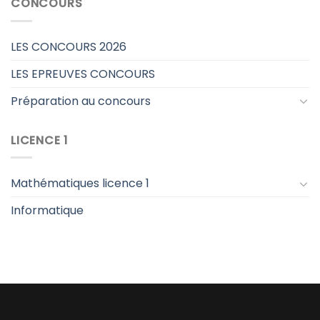
CONCOURS
LES CONCOURS 2026
LES EPREUVES CONCOURS
Préparation au concours
LICENCE 1
Mathématiques licence 1
Informatique