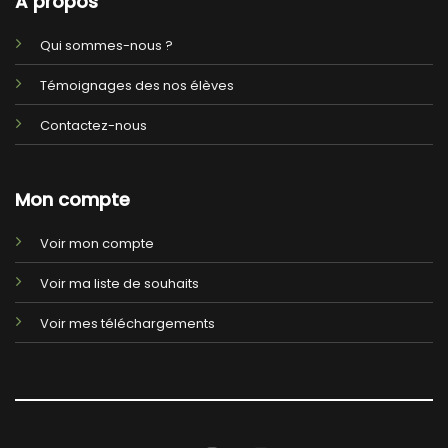
A propos
Qui sommes-nous ?
Témoignages des nos élèves
Contactez-nous
Mon compte
Voir mon compte
Voir ma liste de souhaits
Voir mes téléchargements