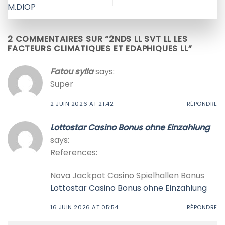
M.DIOP
2 COMMENTAIRES SUR “
2NDS LL SVT LL LES
FACTEURS CLIMATIQUES ET EDAPHIQUES LL
”
Fatou sylla
says:
Super
2 JUIN 2026 AT 21:42
RÉPONDRE
Lottostar Casino Bonus ohne Einzahlung
says:
References:
Nova Jackpot Casino Spielhallen Bonus
Lottostar Casino Bonus ohne Einzahlung
16 JUIN 2026 AT 05:54
RÉPONDRE