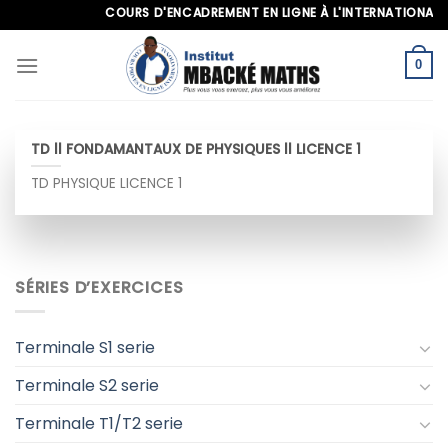
Skip
COURS D'ENCADREMENT EN LIGNE À L'INTERNATIONAL, AP
to
content
0
TD ll FONDAMANTAUX DE PHYSIQUES ll LICENCE 1
TD PHYSIQUE LICENCE 1
SÉRIES D’EXERCICES
Terminale S1 serie
Terminale S2 serie
Terminale T1/T2 serie