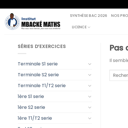
Skip
to
SYNTHÈSE BAC 2026
NOS PR
content
LICENCE
Pas 
SÉRIES D’EXERCICES
Il semb
Terminale S1 serie
Terminale S2 serie
Terminale T1/T2 serie
1ère S1 serie
1ère S2 serie
1ère T1/T2 serie