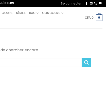
TERNATIONAL, APPELEZ-NOUS AU+221 70 713 09 21
Se connecter
COURS
SÉRIE L
BAC
CONCOURS
CFA
0
0
i de chercher encore